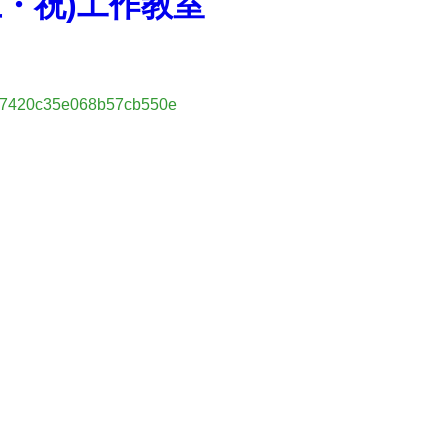
土・祝)工作教室
7b7420c35e068b57cb550e