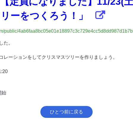
定員になりました】11/23(
ツリーをつくろう！」
p.com/public/4ab6faa8bc05e01e18897c3c729e4cc5d8dd987d1b
した。
コレーションをしてクリスマスツリーを作りましょう。
:20
開始
ひとつ前に戻る