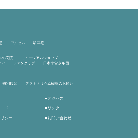
意
アクセス
駐車場
ゃの病院
ミュージアムショップ
ィア
ファンクラブ
日本宇宙少年団
特別投影
プラネタリウム観覧のお願い
用
■
アクセス
ロード
■
リンク
ポリシー
■
お問い合わせ