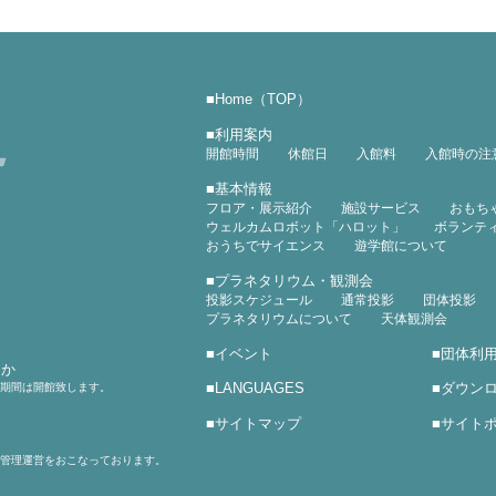
■
Home（TOP）
■
利用案内
開館時間
休館日
入館料
入館時の注
■
基本情報
フロア・展示紹介
施設サービス
おもち
ウェルカムロボット「ハロット」
ボランテ
おうちでサイエンス
遊学館について
■
プラネタリウム・観測会
投影スケジュール
通常投影
団体投影
プラネタリウムについて
天体観測会
■
イベント
■
団体利
ほか
■
LANGUAGES
■
ダウン
の期間は開館致します。
■
サイトマップ
■
サイト
管理運営をおこなっております。